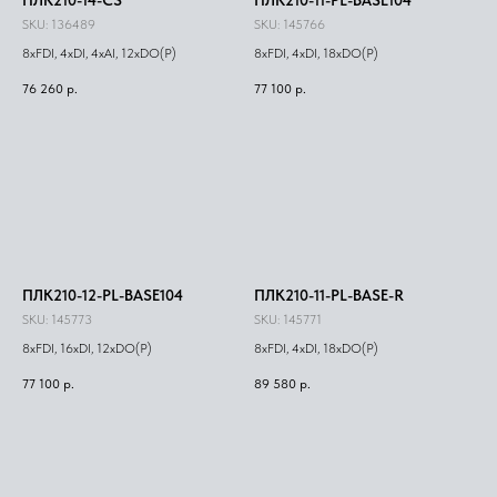
SKU:
136489
SKU:
145766
8xFDI, 4xDI, 4xAI, 12xDO(Р)
8xFDI, 4xDI, 18xDO(Р)
76 260
р.
77 100
р.
ПЛК210-12-PL-BASE104
ПЛК210-11-PL-BASE-R
SKU:
145773
SKU:
145771
8xFDI, 16xDI, 12xDO(Р)
8xFDI, 4xDI, 18xDO(Р)
77 100
р.
89 580
р.