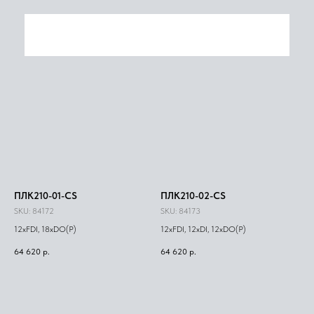
ПЛК210-01-CS
ПЛК210-02-CS
SKU:
84172
SKU:
84173
12xFDI, 18xDO(Р)
12xFDI, 12xDI, 12xDO(Р)
64 620
р.
64 620
р.