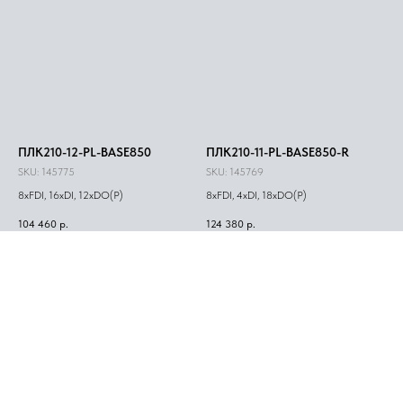
ПЛК210-12-PL-BASE850
ПЛК210-11-PL-BASE850-R
SKU:
145775
SKU:
145769
8xFDI, 16xDI, 12xDO(Р)
8xFDI, 4xDI, 18xDO(Р)
104 460
р.
124 380
р.
ПЛК210-12-PL-BASE850-R