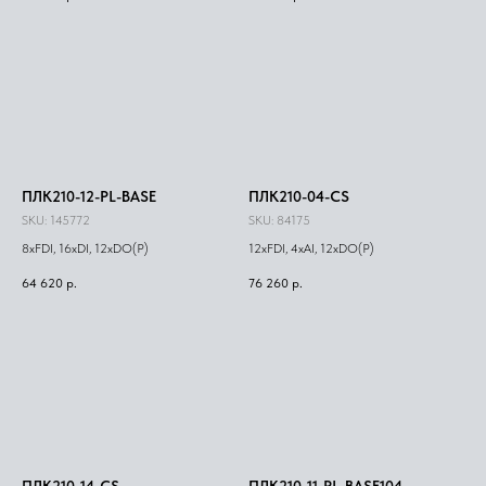
ПЛК210-12-PL-BASE
ПЛК210-04-CS
SKU:
145772
SKU:
84175
8xFDI, 16xDI, 12xDO(Р)
12xFDI, 4xAI, 12xDO(Р)
64 620
р.
76 260
р.
ПЛК210-14-CS
ПЛК210-11-PL-BASE104