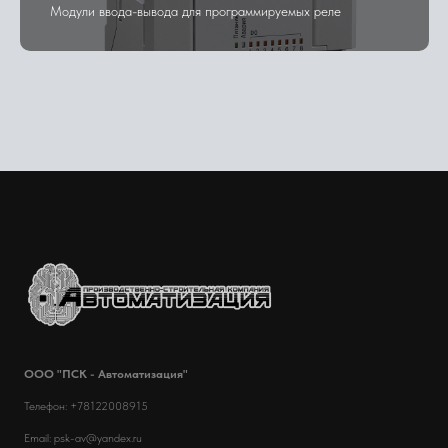
Модули ввода-вывода для программируемых реле
ООО "ПСК - Автоматизация"
Телефон: +78122008915
Email: psk-av@yandex.ru