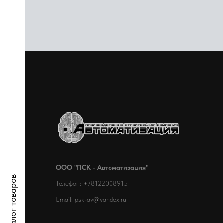
ООО "ПСК - Автоматизация"
Каталог товаров
Телефон: +78122008915
Email: psk-av@yandex.ru