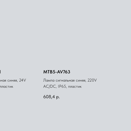
1
MTB5-AV763
ная синяя, 24V
Лампа сигнальная синяя, 220V
пластик
AС/DC, IP65, пластик
608,4
р.