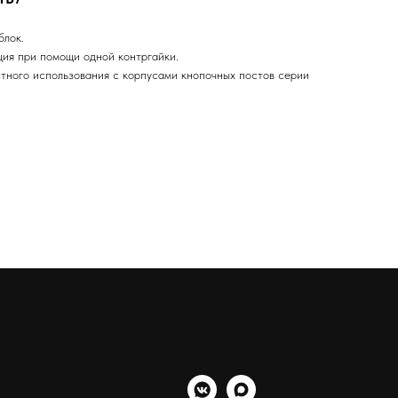
блок.
ция при помощи одной контргайки.
тного использования с корпусами кнопочных постов серии