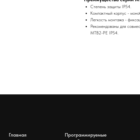
Степень защиты IP54.
Компактный корпус - моно
Легкость монтажа - фикса
Рекомендованы для совмес
MTB2-PE IP54.
Главная
Программируемые