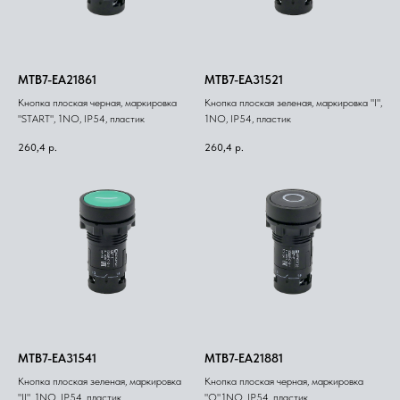
MTB7-EA21861
MTB7-EA31521
Кнопка плоская черная, маркировка
Кнопка плоская зеленая, маркировка "I",
"START", 1NO, IP54, пластик
1NO, IP54, пластик
260,4
р.
260,4
р.
MTB7-EA31541
MTB7-EA21881
Кнопка плоская зеленая, маркировка
Кнопка плоская черная, маркировка
"II", 1NO, IP54, пластик
"O",1NO, IP54, пластик