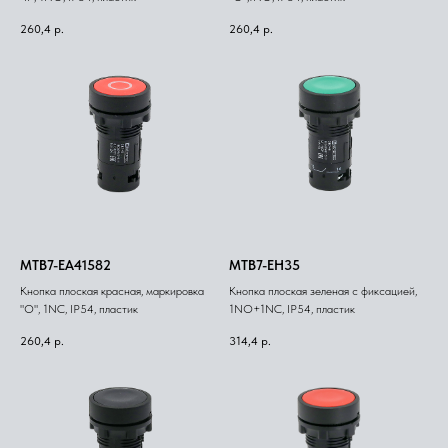
260,4
р.
260,4
р.
MTB7-EA41582
MTB7-EH35
Кнопка плоская красная, маркировка
Кнопка плоская зеленая с фиксацией,
"O", 1NС, IP54, пластик
1NO+1NC, IP54, пластик
260,4
р.
314,4
р.