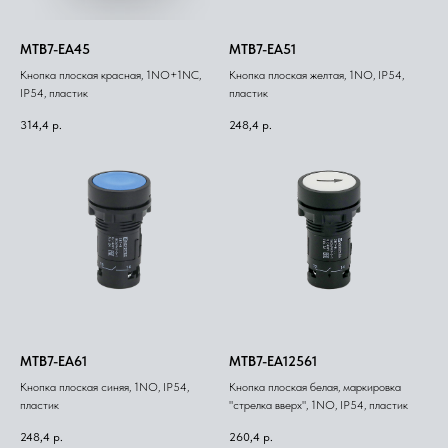
MTB7-EA45
MTB7-EA51
Кнопка плоская красная, 1NO+1NC,
Кнопка плоская желтая, 1NO, IP54,
IP54, пластик
пластик
314,4
р.
248,4
р.
MTB7-EA61
MTB7-EA12561
Кнопка плоская синяя, 1NO, IP54,
Кнопка плоская белая, маркировка
пластик
"стрелка вверх", 1NO, IP54, пластик
248,4
р.
260,4
р.