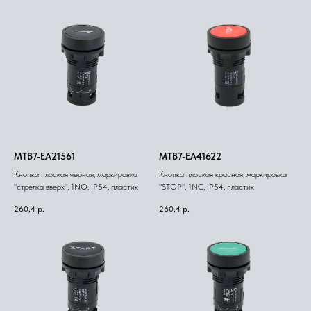
MTB7-EA21561
MTB7-EA41622
Кнопка плоская черная, маркировка
Кнопка плоская красная, маркировка
"стрелка вверх", 1NO, IP54, пластик
"STOP", 1NC, IP54, пластик
260,4
р.
260,4
р.