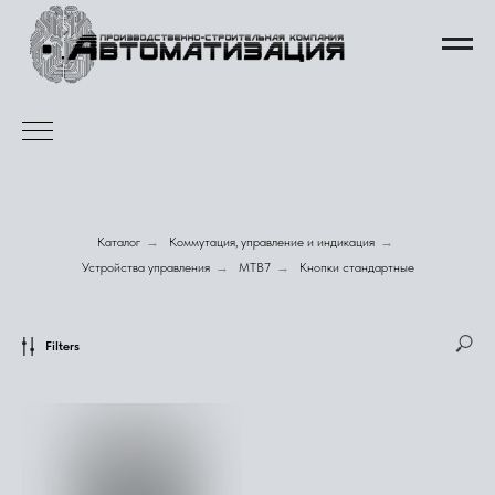
Каталог
→
Коммутация, управление и индикация
→
Устройства управления
→
MTB7
→
Кнопки стандартные
Filters