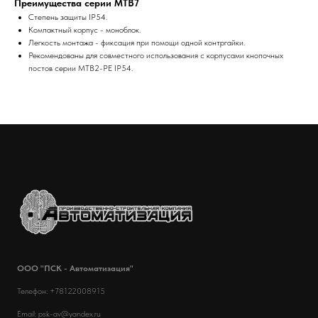
Преимущества серии MTB7
Степень защиты IP54.
Компактный корпус - моноблок.
Легкость монтажа - фиксация при помощи одной контргайки.
Рекомендованы для совместного использования с корпусами кнопочных
постов серии MTB2-PE IP54.
ООО "ПСК - Автоматизация"
Телефон: +78122008915
Email: psk-av@yandex.ru