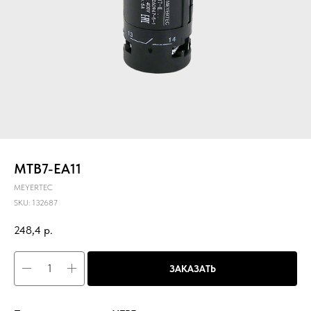
MTB7-EA11
MEYERTEC
SKU:
132687
248,4
р.
ЗАКАЗАТЬ