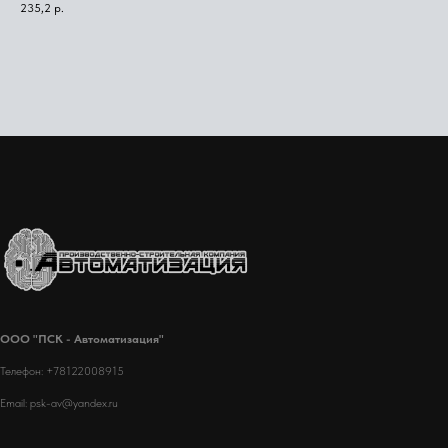
235,2
р.
ООО "ПСК - Автоматизация"
Телефон: +78122008915
Email: psk-av@yandex.ru