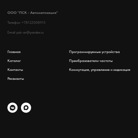
ООО "ПСК - Автоматизация"
Телефон: +78122008915
Email: psk-av@yandex.ru
Главная
Программируемые устройства
Каталог
Преобразователи частоты
Контакты
Коммутация, управление и индикация
Реквизиты