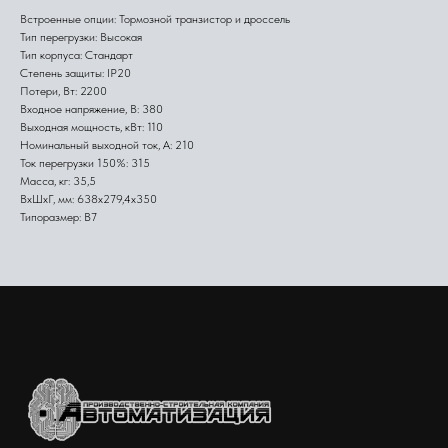
Встроенные опции: Тормозной транзистор и дроссель
Тип перегрузки: Высокая
Тип корпуса: Стандарт
Степень защиты: IP20
Потери, Вт: 2200
Входное напряжение, В: 380
Выходная мощность, кВт: 110
Номинальный выходной ток, А: 210
Ток перегрузки 150%: 315
Масса, кг: 35,5
ВхШхГ, мм: 638х279,4х350
Типоразмер: B7