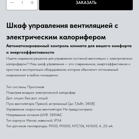
ЗАКАЗАТЬ
Шкаф управления вентиляцией с
электрическим калорифером
Автоматизированный контроль климата для вашего комфорта
и энергоэффективности
Ищете надежное решение для управления системой вентиляции с электрическим
калорифером? Наш шкаф управления — это современное, энергоэффективное и
простое в эксплуатации оборудование, которое обеспечит оптимальный
микроклимат в любом помещении.
Тип системы: Приточная
Подогрев воздуха: электрический калорифер
Доп. опции: Без доп. опций
Пуск вентилятора: Прямой, встроенный (до 7,5кВт, 380В)
Управление скоростью вентилятора: Не предусмотрено
Напряжение питания ШУВ: 380VAC
Тип корпуса: Метал, навесной, IP54
Тип датчиков температуры: Pt100, Pt1000, NTC10k, Ni1000, 4...20 мА