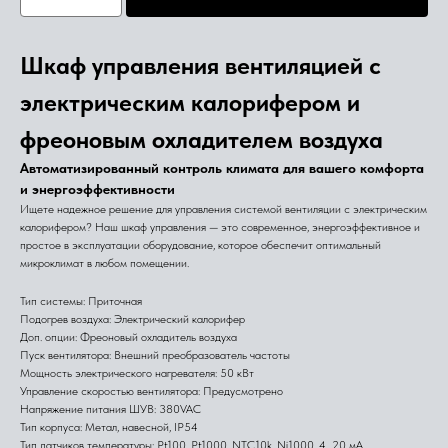
Шкаф управления вентиляцией с
электрическим калорифером и
фреоновым охладителем воздуха
Автоматизированный контроль климата для вашего комфорта
и энергоэффективности
Ищете надежное решение для управления системой вентиляции с электрическим
калорифером? Наш шкаф управления — это современное, энергоэффективное и
простое в эксплуатации оборудование, которое обеспечит оптимальный
микроклимат в любом помещении.
Тип системы: Приточная
Подогрев воздуха: Электрический калорифер
Доп. опции: Фреоновый охладитель воздуха
Пуск вентилятора: Внешний преобразователь частоты
Мощность электрического нагревателя: 50 кВт
Управление скоростью вентилятора: Предусмотрено
Напряжение питания ШУВ: 380VAC
Тип корпуса: Метал, навесной, IP54
Тип датчиков температуры: Pt100, Pt1000, NTC10k, Ni1000, 4...20 мА