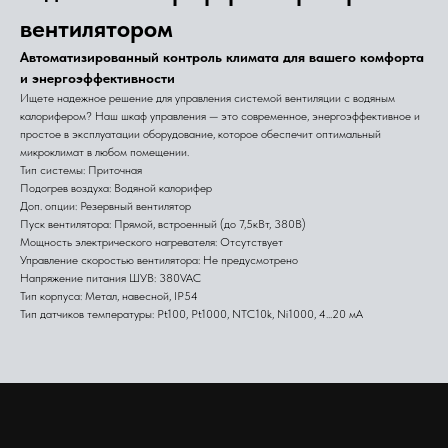
вентилятором
Автоматизированный контроль климата для вашего комфорта
и энергоэффективности
Ищете надежное решение для управления системой вентиляции с водяным
калорифером? Наш шкаф управления — это современное, энергоэффективное и
простое в эксплуатации оборудование, которое обеспечит оптимальный
микроклимат в любом помещении.
Тип системы: Приточная
Подогрев воздуха: Водяной калорифер
Доп. опции: Резервный вентилятор
Пуск вентилятора: Прямой, встроенный (до 7,5кВт, 380В)
Мощность электрического нагревателя: Отсутствует
Управление скоростью вентилятора: Не предусмотрено
Напряжение питания ШУВ: 380VAC
Тип корпуса: Метал, навесной, IP54
Тип датчиков температуры: Pt100, Pt1000, NTC10k, Ni1000, 4...20 мА