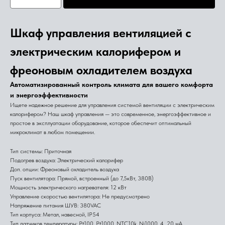
Шкаф управления вентиляцией с
электрическим калорифером и
фреоновым охладителем воздуха
Автоматизированный контроль климата для вашего комфорта
и энергоэффективности
Ищете надежное решение для управления системой вентиляции с электрическим
калорифером? Наш шкаф управления — это современное, энергоэффективное и
простое в эксплуатации оборудование, которое обеспечит оптимальный
микроклимат в любом помещении.
Тип системы: Приточная
Подогрев воздуха: Электрический калорифер
Доп. опции: Фреоновый охладитель воздуха
Пуск вентилятора: Прямой, встроенный (до 7,5кВт, 380В)
Мощность электрического нагревателя: 12 кВт
Управление скоростью вентилятора: Не предусмотрено
Напряжение питания ШУВ: 380VAC
Тип корпуса: Метал, навесной, IP54
Тип датчиков температуры: Pt100, Pt1000, NTC10k, Ni1000, 4...20 мА