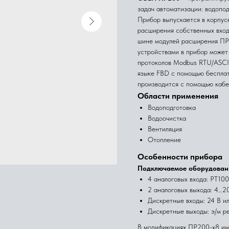
задач автоматизации: водопод
Прибор выпускается в корпусе
расширения собственных вход
шине
модулей расширения ПР
устройствами в прибор может
протоколов Modbus RTU/ASCII
языке FBD с помощью беспла
производится с помощью кабел
Области применения
Водоподготовка
Водоочистка
Вентиляция
Отопление
Особенности прибора
Подключаемое оборудован
4 аналоговых входа: РТ100
2 аналоговых выхода: 4…2
Дискретные входы: 24 В и
Дискретные выходы: э/м р
В модификациях
ПР200-х8
им