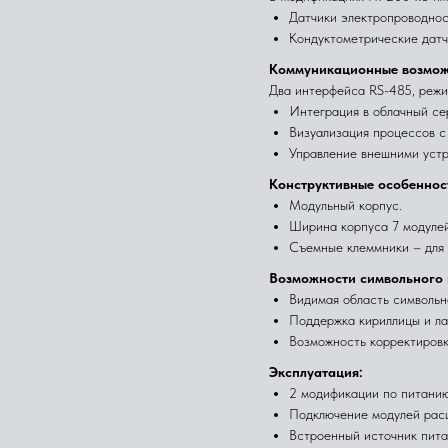
Датчики электропроводнос
Кондуктометрические датч
Коммуникационные возмож
Два интерфейса RS-485, режим
Интеграция в облачный с
Визуализация процессов с
Управление внешними устр
Конструктивные особеннос
Модульный корпус.
Ширина корпуса 7 модуле
Съемные клеммники – для 
Возможности символьного
Видимая область символьно
Поддержка кириллицы и ла
Возможность корректировк
Эксплуатация:
2 модификации по питанию
Подключение модулей рас
Встроенный источник пита