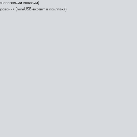
аналоговыми входами).
ования (miniUSB-входит в комплект).