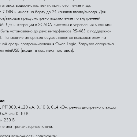
готовка, водоочистка, вентиляция, отопление и др.
 7 DIN и имеет на борту до 24 каналов ввода/вывода. Для
ов/выходов предусмотрено подключение по внутренней
М. Для интеграции в SCADA-системы и управления внешними
 быть установлено до двух интерфейсов RS-485 с поддержкой
. Написание алгоритма осуществляется пользователем на
тной
среды программирования Owen Logic. Загрузка алгоритма
я miniUSB (входит в комплект поставки).
ие:
, РТ1000, 4…20 мА, 0…10 В, 0…4 кОм, режим дискретного входа.
0 мА или 0…10 В.
ли 230 В.
еле или транзисторные ключи.
еется возможность подключить: