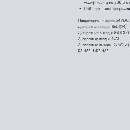
модификациях на 230 В с 
USB-порт – для программир
Напряжение питания: 24VDC
Дискретные входы: 8xDI(24)
Дискретные выходы: 8xDO(Р)
Аналоговые входы: 4xAI
Аналоговые выходы: 2xAO(И)
RS-485: 1xRS-485