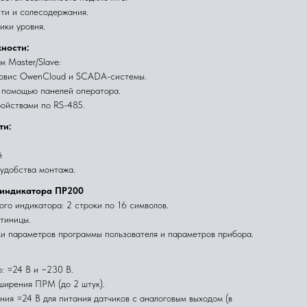
ти и солесодержания.
ики уровня.
ности:
 Master/Slave:
ервис OwenCloud и SCADA-системы.
 помощью панелей оператора.
ойствами по RS-485.
ти:
й
удобства монтажа.
 индикатора ПР200
го индикатора: 2 строки по 16 символов.
тиницы.
и параметров программы пользователя и параметров прибора.
: =24 В и ~230 В.
ширения ПРМ (до 2 штук).
ния =24 В для питания датчиков с аналоговым выходом (в