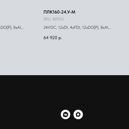
ПЛК160-24.У-М
SKU:
80933
DO(Р), 8xAI,
24VDC, 12xDI, 4xFDI, 12xDO(Р), 8xAI,
4xAO(У)
64 920
р.