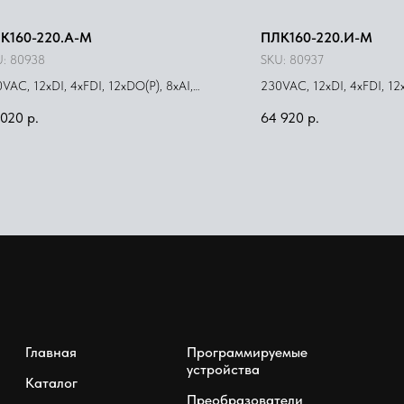
К160-220.А-М
ПЛК160-220.И-М
U:
80938
SKU:
80937
VAC, 12xDI, 4xFDI, 12xDO(Р), 8xAI,
230VAC, 12xDI, 4xFDI, 12x
AO(И/У)
4xAO(И)
 020
р.
64 920
р.
Главная
Программируемые
устройства
Каталог
Преобразователи