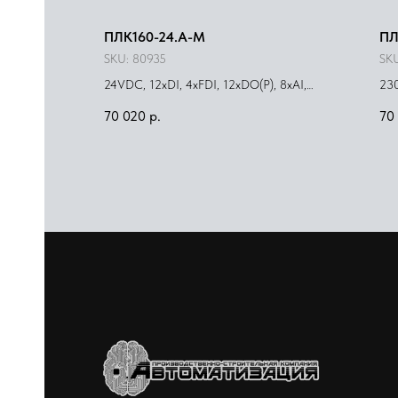
ПЛК160-24.А-М
ПЛ
SKU:
80935
SK
24VDC, 12xDI, 4xFDI, 12xDO(Р), 8xAI,
230
4xAO(И/У)
4x
70 020
р.
70