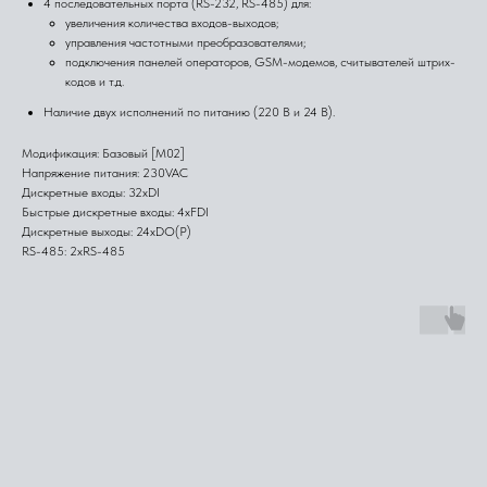
4 последовательных порта (RS-232, RS-485) для:
увеличения количества входов-выходов;
управления частотными преобразователями;
подключения панелей операторов, GSM-модемов, считывателей штрих-
кодов и т.д.
Наличие двух исполнений по питанию (220 В и 24 В).
Модификация: Базовый [M02]
Напряжение питания: 230VAC
Дискретные входы: 32xDI
Быстрые дискретные входы: 4xFDI
Дискретные выходы: 24xDO(Р)
RS-485: 2xRS-485