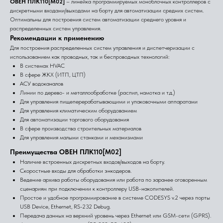
ОВЕН ПЛК110[М02]
– линейка программируемых моноблочных контроллеров с
дискретными входами/выходами на борту для автоматизации средних систем.
Оптимальны для построения систем автоматизации среднего уровня и
распределенных систем управления.
Рекомендации к применению
Для построения распределенных систем управления и диспетчеризации с
использованием как проводных, так и беспроводных технологий:
В системах HVAC
В сфере ЖКХ (ИТП, ЦТП)
АСУ водоканалов
Линии по дерево- и металлообработке (распил, намотка и т.д.)
Для управления пищеперерабатывающими и упаковочными аппаратами
Для управления климатическим оборудованием
Для автоматизации торгового оборудования
В сфере производства строительных материалов
Для управления малыми станками и механизмами
Преимущества ОВЕН ПЛК110[М02]
Наличие встроенных дискретных входов/выходов на борту.
Скоростные входы для обработки энкодеров.
Ведение архива работы оборудования или работа по заранее оговоренным
сценариям при подключении к контроллеру USB-накопителей.
Простое и удобное программирование в системе CODESYS v.2 через порты
USB Device, Ethernet, RS-232 Debug.
Передача данных на верхний уровень через Ethernet или GSM-сети (GPRS).