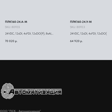
ПЛК160-24.А-М
ПЛК160-24.У-М
SKU:
80935
SKU:
80933
24VDC, 12xDI, 4xFDI, 12xDO(Р), 8xAI,
24VDC, 12xDI, 4xFDI, 12xDO(Р), 8
4xAO(И/У)
4xAO(У)
70 020
р.
64 920
р.
ООО "ПСК - Автоматизация"