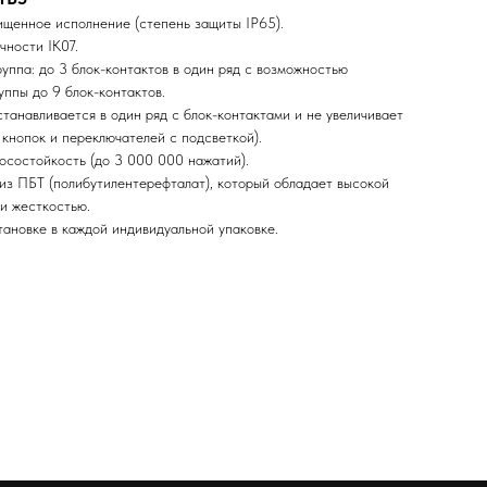
ищенное исполнение (степень защиты IP65).
чности IK07.
уппа: до 3 блок-контактов в один ряд с возможностью
ппы до 9 блок-контактов.
танавливается в один ряд с блок-контактами и не увеличивает
 кнопок и переключателей с подсветкой).
осостойкость (до 3 000 000 нажатий).
 из ПБТ (полибутилентерефталат), который обладает высокой
и жесткостью.
тановке в каждой индивидуальной упаковке.