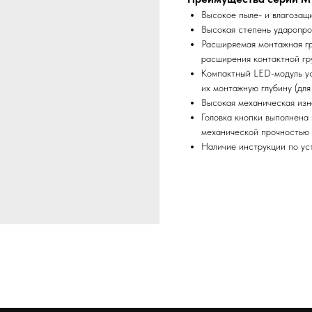
Высокое пыле- и влагозащ
Высокая степень ударопро
Расширяемая монтажная гр
расширения контактной гру
Компактный LED-модуль ус
их монтажную глубину (для
Высокая механическая изн
Головка кнопки выполнена
механической прочностью 
Наличие инструкции по ус