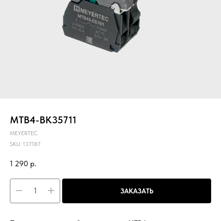
MTB4-BK35711
MEYERTEC
SKU:
137187
1 290
р.
ЗАКАЗАТЬ