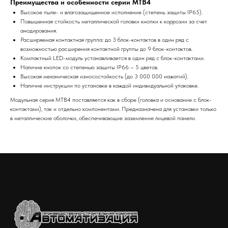
Преимущества и особенности серии MTB4
Высокое пыле- и влагозащищенное исполнение (степень защиты IP65).
Повышенная стойкость металлической головки кнопки к коррозии за счет
анодирования.
Расширяемая контактная группа: до 3 блок-контактов в один ряд с
возможностью расширения контактной группы до 9 блок-контактов.
Компактный LED-модуль устанавливается в один ряд с блок-контактами.
Наличие кнопок со степенью защиты IP66 – 5 цветов.
Высокая механическая износостойкость (до 3 000 000 нажатий).
Наличие инструкции по установке в каждой индивидуальной упаковке.
Модульная серия MTB4 поставляется как в сборе (головка и основание с блок-
контактами), так и отдельно компонентами. Предназначена для установки только
в металлические оболочки, обеспечивающие заземление лицевой панели.