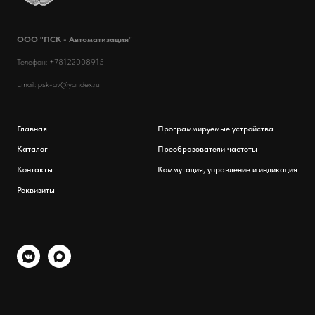
ООО "ПСК - Автоматизация"
Телефон: +78122008915
Email: psk-av@yandex.ru
Главная
Программируемые устройства
Каталог
Преобразователи частоты
Контакты
Коммутация, управление и индикация
Реквизиты