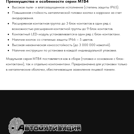
Преимущества и особенности серии MTB4
Высокое пыле- и влагозащищенное исполнение (степень защиты IP65).
Повышенная стойкость металлической головки кнопки к коррозии за счет
анодирования.
Расширяемая контактная группа: до 3 блок-контактов в один ряд с
возможностью расширения контактной группы до 9 блок-контактов.
Компактный LED-модуль устанавливается в один ряд с блок-контактами.
Наличие кнопок со степенью защиты IP66 – 5 цветов.
Высокая механическая износостойкость (до 3 000 000 нажатий).
Наличие инструкции по установке в каждой индивидуальной упаковке.
Модульная серия MTB4 поставляется как в сборе (головка и основание с блок-
контактами), так и отдельно компонентами. Предназначена для установки только
в металлические оболочки, обеспечивающие заземление лицевой панели.