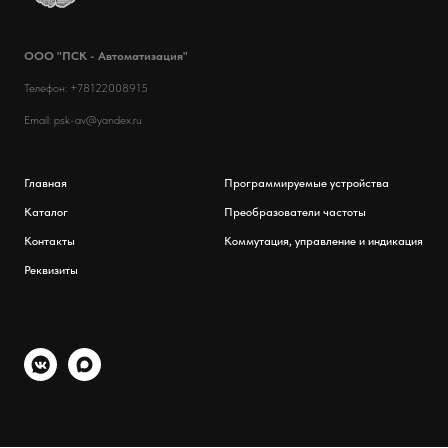
ООО "ПСК - Автоматизация"
Телефон: +78122008915
Email: psk-av@yandex.ru
Главная
Программируемые устройства
Каталог
Преобразователи частоты
Контакты
Коммутация, управление и индикация
Реквизиты