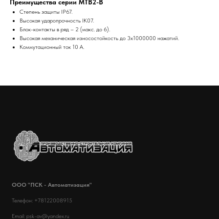
Преимущества серии MTB2-B
Степень защиты IP67.
Высокая ударопрочность IK07.
Блок-контакты в ряд – 2 (макс. до 6).
Высокая механическая износостойкость до 3x1000000 нажатий.
Коммутационный ток 10 А.
ООО "ПСК - Автоматизация"
Телефон: +78122008915
Email: psk-av@yandex.ru