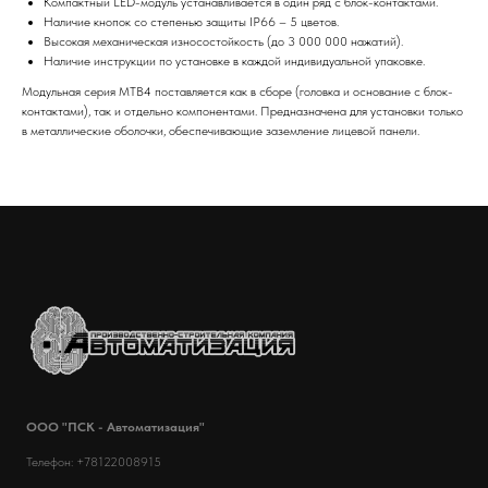
Компактный LED-модуль устанавливается в один ряд с блок-контактами.
Наличие кнопок со степенью защиты IP66 – 5 цветов.
Высокая механическая износостойкость (до 3 000 000 нажатий).
Наличие инструкции по установке в каждой индивидуальной упаковке.
Модульная серия MTB4 поставляется как в сборе (головка и основание с блок-
контактами), так и отдельно компонентами. Предназначена для установки только
в металлические оболочки, обеспечивающие заземление лицевой панели.
ООО "ПСК - Автоматизация"
Телефон: +78122008915