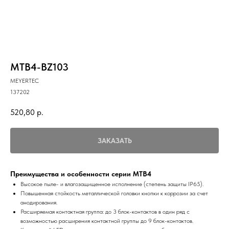
MTB4-BZ103
MEYERTEC
137202
520,80
р.
ЗАКАЗАТЬ
Преимущества и особенности серии MTB4
Высокое пыле- и влагозащищенное исполнение (степень защиты IP65).
Повышенная стойкость металлической головки кнопки к коррозии за счет
анодирования.
Расширяемая контактная группа: до 3 блок-контактов в один ряд с
возможностью расширения контактной группы до 9 блок-контактов.