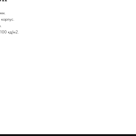
мм.
 корпус.
.
100 кд/м2.