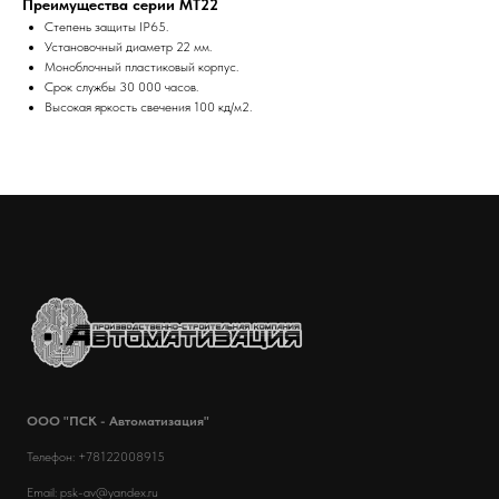
Преимущества серии MT22
Степень защиты IP65.
Установочный диаметр 22 мм.
Моноблочный пластиковый корпус.
Срок службы 30 000 часов.
Высокая яркость свечения 100 кд/м2.
ООО "ПСК - Автоматизация"
Телефон: +78122008915
Email: psk-av@yandex.ru