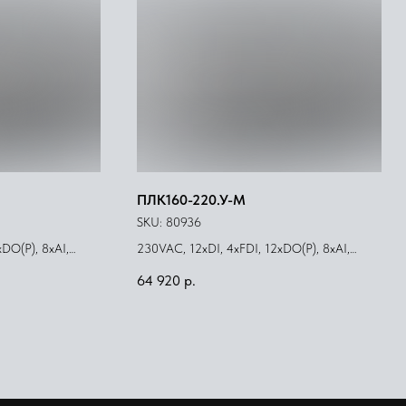
ПЛК160-220.У-М
SKU:
80936
DO(Р), 8xAI,
230VAC, 12xDI, 4xFDI, 12xDO(Р), 8xAI,
4xAO(У)
64 920
р.