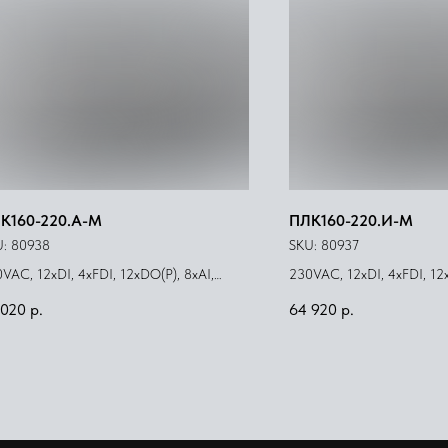
К160-220.А-М
ПЛК160-220.И-М
U:
80938
SKU:
80937
VAC, 12xDI, 4xFDI, 12xDO(Р), 8xAI,
230VAC, 12xDI, 4xFDI, 12x
AO(И/У)
4xAO(И)
 020
р.
64 920
р.