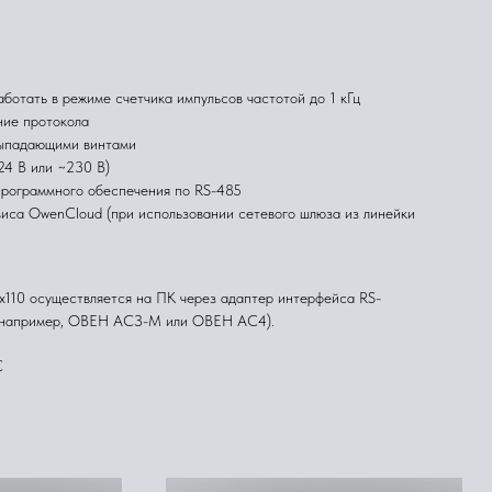
ботать в режиме счетчика импульсов частотой до 1 кГц
ние протокола
ыпадающими винтами
24 В или ~230 В)
программного обеспечения по RS-485
виса
OwenCloud
(при использовании
сетевого шлюза из линейки
110 осуществляется на ПК через адаптер интерфейса RS-
 (например, ОВЕН АСЗ-М или ОВЕН АС4).
C