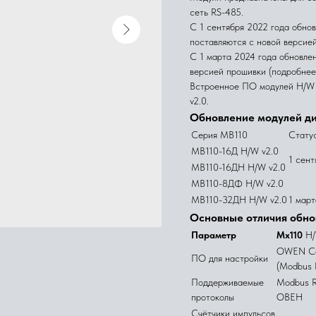
сеть RS-485.
С 1 сентября 2022 года обн
поставляются с новой версией
С 1 марта 2024 года обновле
версией прошивки (подробнее
Встроенное ПО модулей H/W 
v2.0.
Обновление модулей ди
Серия МВ110
Стату
МВ110-16Д H/W v2.0
1 сент
МВ110-16ДН H/W v2.0
МВ110-8ДФ H/W v2.0
МВ110-32ДН H/W v2.0
1 март
Основные отличия обно
Параметр
Мх110
H/
OWEN Con
ПО для настройки
(Modbus 
Поддерживаемые
Modbus R
протоколы
ОВЕН
Счётчики импульсов