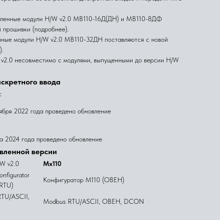
овленные модули H/W v2.0 МВ110-16Д(ДН) и МВ110-8ДФ
 прошивки (подробнее).
нные модули H/W v2.0 МВ110-32ДН поставляются с новой
).
v2.0 несовместимо с модулями, выпущенными до версии H/W
скретного ввода
с
ября 2022 года проведено обновление
а 2024 года проведено обновление
вленной версии
W v2.0
Мх110
figurator
Конфигуратор М110 (ОВЕН)
RTU)
TU/ASCII,
Modbus RTU/ASCII, ОВЕН, DCON