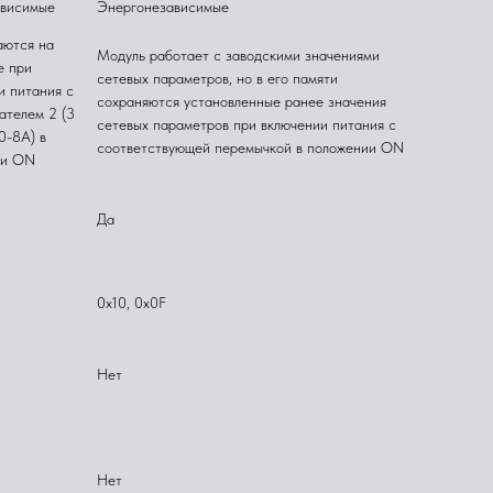
ависимые
Энергонезависимые
ются на
Модуль работает с заводскими значениями
е при
сетевых параметров, но в его памяти
и питания с
сохраняются установленные ранее значения
ателем 2 (3
сетевых параметров при включении питания с
0-8А) в
соответствующей перемычкой в положении ON
ии ON
Да
0x10, 0x0F
Нет
Нет