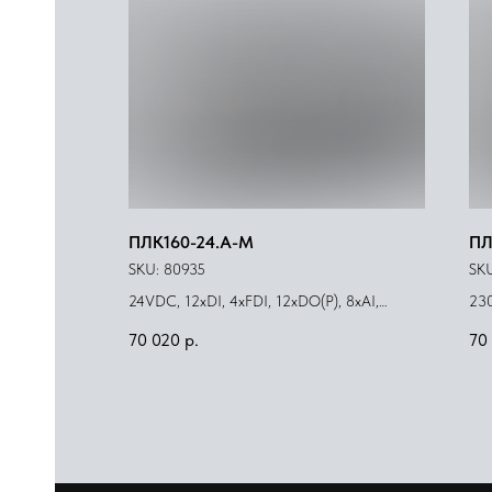
ПЛК160-24.А-М
ПЛ
SKU:
80935
SK
24VDC, 12xDI, 4xFDI, 12xDO(Р), 8xAI,
230
4xAO(И/У)
4x
70 020
р.
70