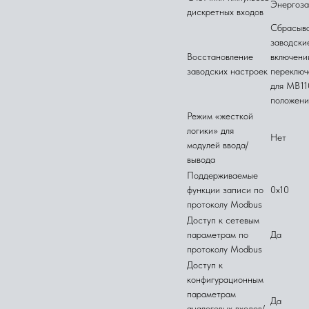
Энергоз
дискретных входов
Сбрасыва
заводски
Восстановление
включени
заводских настроек
переключ
для МВ11
положен
Режим «жесткой
логики» для
Нет
модулей ввода/
вывода
Поддерживаемые
функции записи по
0x10
протоколу Modbus
Доступ к сетевым
параметрам по
Да
протоколу Modbus
Доступ к
конфигурационным
параметрам
Да
аналоговых входов/