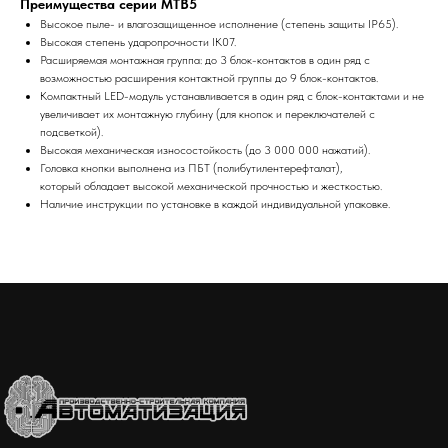
Преимущества серии MTB5
Высокое пыле- и влагозащищенное исполнение (степень защиты IP65).
Высокая степень ударопрочности IK07.
Расширяемая монтажная группа: до 3 блок-контактов в один ряд с
возможностью расширения контактной группы до 9 блок-контактов.
Компактный LED-модуль устанавливается в один ряд с блок-контактами и не
увеличивает их монтажную глубину (для кнопок и переключателей с
подсветкой).
Высокая механическая износостойкость (до 3 000 000 нажатий).
Головка кнопки выполнена из ПБТ (полибутилентерефталат),
который обладает высокой механической прочностью и жесткостью.
Наличие инструкции по установке в каждой индивидуальной упаковке.