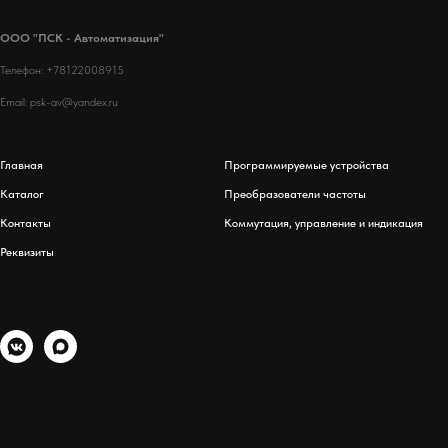
ООО "ПСК - Автоматизация"
Телефон: +78122008915
Email: psk-av@yandex.ru
Главная
Программируемые устройства
Каталог
Преобразователи частоты
Контакты
Коммутация, управление и индикация
Реквизиты