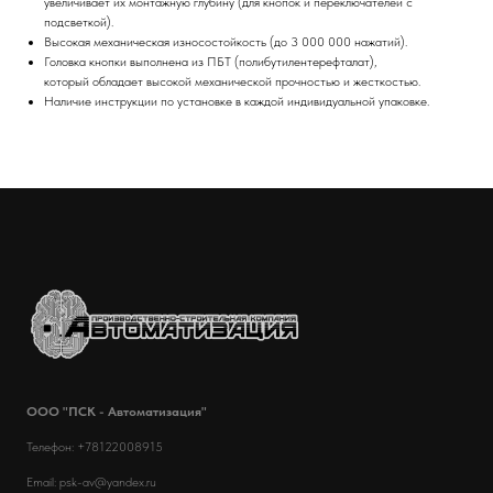
увеличивает их монтажную глубину (для кнопок и переключателей с
подсветкой).
Высокая механическая износостойкость (до 3 000 000 нажатий).
Головка кнопки выполнена из ПБТ (полибутилентерефталат),
который обладает высокой механической прочностью и жесткостью.
Наличие инструкции по установке в каждой индивидуальной упаковке.
ООО "ПСК - Автоматизация"
Телефон: +78122008915
Email: psk-av@yandex.ru