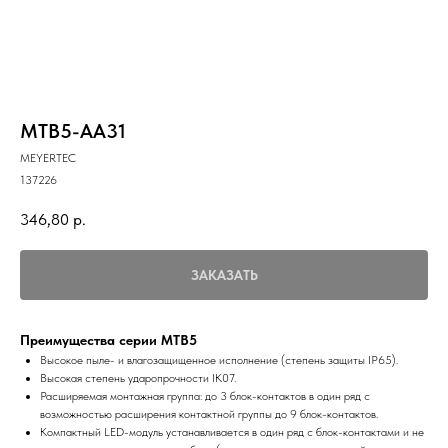
MTB5-AA31
MEYERTEC
137226
346,80
р.
ЗАКАЗАТЬ
Преимущества серии MTB5
Высокое пыле- и влагозащищенное исполнение (степень защиты IP65).
Высокая степень ударопрочности IK07.
Расширяемая монтажная группа: до 3 блок-контактов в один ряд с
возможностью расширения контактной группы до 9 блок-контактов.
Компактный LED-модуль устанавливается в один ряд с блок-контактами и не