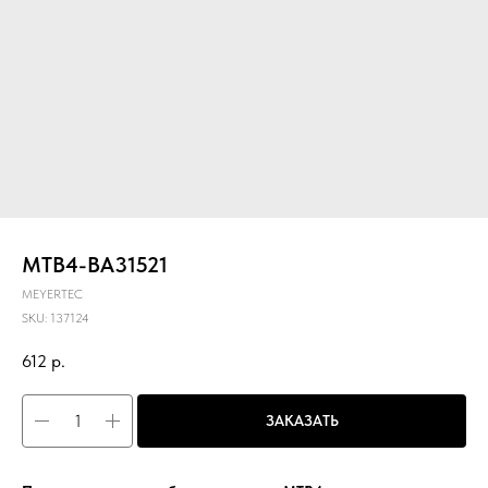
MTB4-BA31521
MEYERTEC
SKU:
137124
612
р.
ЗАКАЗАТЬ