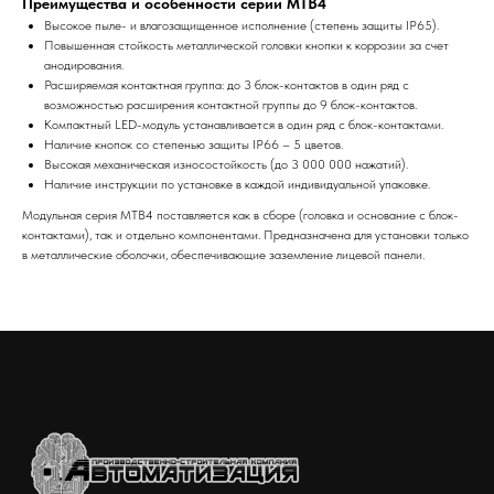
Преимущества и особенности серии MTB4
Высокое пыле- и влагозащищенное исполнение (степень защиты IP65).
Повышенная стойкость металлической головки кнопки к коррозии за счет
анодирования.
Расширяемая контактная группа: до 3 блок-контактов в один ряд с
возможностью расширения контактной группы до 9 блок-контактов.
Компактный LED-модуль устанавливается в один ряд с блок-контактами.
Наличие кнопок со степенью защиты IP66 – 5 цветов.
Высокая механическая износостойкость (до 3 000 000 нажатий).
Наличие инструкции по установке в каждой индивидуальной упаковке.
Модульная серия MTB4 поставляется как в сборе (головка и основание с блок-
контактами), так и отдельно компонентами. Предназначена для установки только
в металлические оболочки, обеспечивающие заземление лицевой панели.