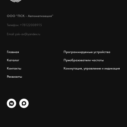
ООО "ПСК - Автоматизация"
Телефон: +78122008915
Email: psk-av@yandex.ru
Главная
Программируемые устройства
Каталог
Преобразователи частоты
Контакты
Коммутация, управление и индикация
Реквизиты