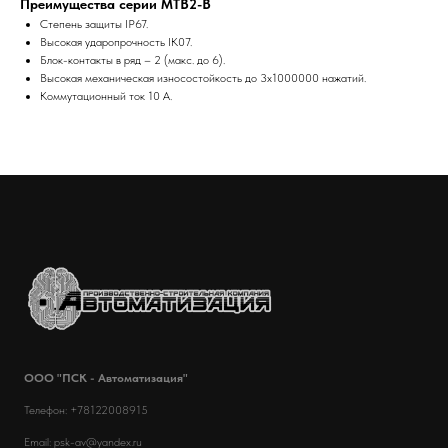
Преимущества серии MTB2-B
Степень защиты IP67.
Высокая ударопрочность IK07.
Блок-контакты в ряд – 2 (макс. до 6).
Высокая механическая износостойкость до 3x1000000 нажатий.
Коммутационный ток 10 А.
ООО "ПСК - Автоматизация"
Телефон: +78122008915
Email: psk-av@yandex.ru