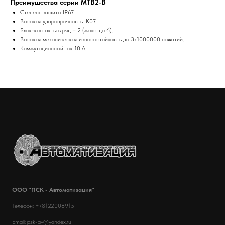
Преимущества серии MTB2-B
Степень защиты IP67.
Высокая ударопрочность IK07.
Блок-контакты в ряд – 2 (макс. до 6).
Высокая механическая износостойкость до 3x1000000 нажатий.
Коммутационный ток 10 А.
ООО "ПСК - Автоматизация"
Телефон: +78122008915
Email: psk-av@yandex.ru