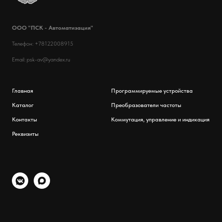
ООО "ПСК - Автоматизация"
Телефон: +78122008915
Email: psk-av@yandex.ru
Главная
Программируемые устройства
Каталог
Преобразователи частоты
Контакты
Коммутация, управление и индикация
Реквизиты