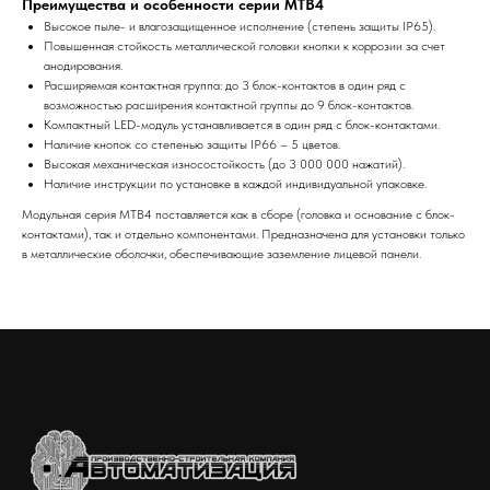
Преимущества и особенности серии MTB4
Высокое пыле- и влагозащищенное исполнение (степень защиты IP65).
Повышенная стойкость металлической головки кнопки к коррозии за счет
анодирования.
Расширяемая контактная группа: до 3 блок-контактов в один ряд с
возможностью расширения контактной группы до 9 блок-контактов.
Компактный LED-модуль устанавливается в один ряд с блок-контактами.
Наличие кнопок со степенью защиты IP66 – 5 цветов.
Высокая механическая износостойкость (до 3 000 000 нажатий).
Наличие инструкции по установке в каждой индивидуальной упаковке.
Модульная серия MTB4 поставляется как в сборе (головка и основание с блок-
контактами), так и отдельно компонентами. Предназначена для установки только
в металлические оболочки, обеспечивающие заземление лицевой панели.