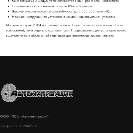
Компактный LED-модуль устанавливается в один ряд с блок-контактами.
Наличие кнопок со степенью защиты IP66 – 5 цветов.
Высокая механическая износостойкость (до 3 000 000 нажатий).
Наличие инструкции по установке в каждой индивидуальной упаковке.
Модульная серия MTB4 поставляется как в сборе (головка и основание с блок-
контактами), так и отдельно компонентами. Предназначена для установки только
в металлические оболочки, обеспечивающие заземление лицевой панели.
ООО "ПСК - Автоматизация"
Телефон: +78122008915