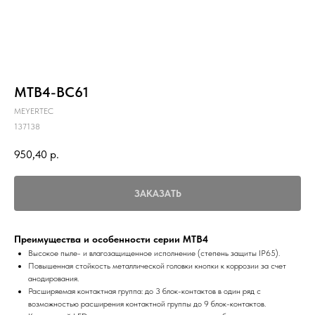
MTB4-BC61
MEYERTEC
137138
950,40
р.
ЗАКАЗАТЬ
Преимущества и особенности серии MTB4
Высокое пыле- и влагозащищенное исполнение (степень защиты IP65).
Повышенная стойкость металлической головки кнопки к коррозии за счет
анодирования.
Расширяемая контактная группа: до 3 блок-контактов в один ряд с
возможностью расширения контактной группы до 9 блок-контактов.