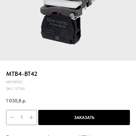
MTB4-BT42
MEYERTEC
SKU:
137142
1 030,8
р.
ЗАКАЗАТЬ