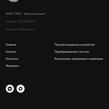
ООО "ПСК - Автоматизация"
Телефон: +78122008915
Email: psk-av@yandex.ru
Главная
Программируемые устройства
Каталог
Преобразователи частоты
Контакты
Коммутация, управление и индикация
Реквизиты