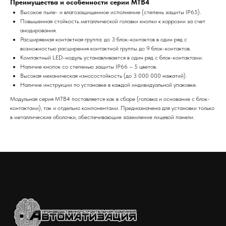
Преимущества и особенности серии MTB4
Высокое пыле- и влагозащищенное исполнение (степень защиты IP65).
Повышенная стойкость металлической головки кнопки к коррозии за счет
анодирования.
Расширяемая контактная группа: до 3 блок-контактов в один ряд с
возможностью расширения контактной группы до 9 блок-контактов.
Компактный LED-модуль устанавливается в один ряд с блок-контактами.
Наличие кнопок со степенью защиты IP66 – 5 цветов.
Высокая механическая износостойкость (до 3 000 000 нажатий).
Наличие инструкции по установке в каждой индивидуальной упаковке.
Модульная серия MTB4 поставляется как в сборе (головка и основание с блок-
контактами), так и отдельно компонентами. Предназначена для установки только
в металлические оболочки, обеспечивающие заземление лицевой панели.