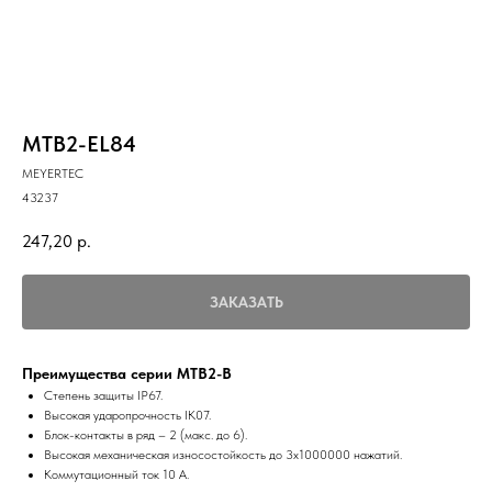
MTB2-EL84
MEYERTEC
43237
247,20
р.
ЗАКАЗАТЬ
Преимущества серии MTB2-B
Степень защиты IP67.
Высокая ударопрочность IK07.
Блок-контакты в ряд – 2 (макс. до 6).
Высокая механическая износостойкость до 3x1000000 нажатий.
Коммутационный ток 10 А.