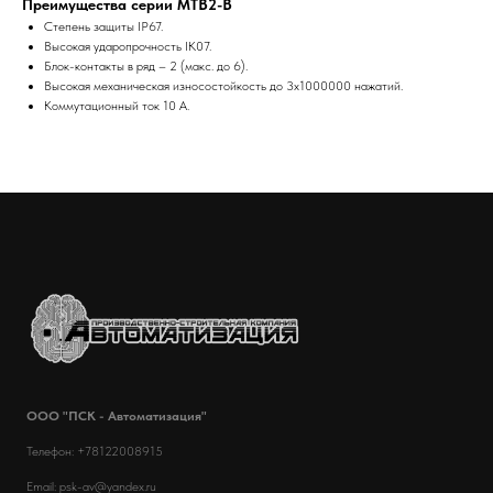
Преимущества серии MTB2-B
Степень защиты IP67.
Высокая ударопрочность IK07.
Блок-контакты в ряд – 2 (макс. до 6).
Высокая механическая износостойкость до 3x1000000 нажатий.
Коммутационный ток 10 А.
ООО "ПСК - Автоматизация"
Телефон: +78122008915
Email: psk-av@yandex.ru