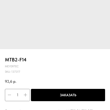
MTB2-F14
MEYERTEC
SKU:
137317
93,6
р.
ЗАКАЗАТЬ