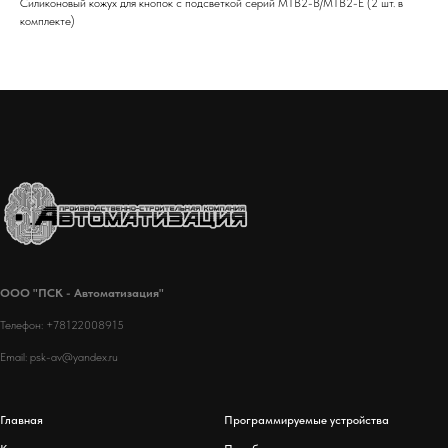
Силиконовый кожух для кнопок с подсветкой серий MTB2-B/MTB2-E (2 шт. в
комплекте)
ООО "ПСК - Автоматизация"
Телефон: +78122008915
Email: psk-av@yandex.ru
Главная
Программируемые устройства