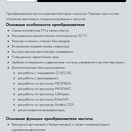
Преобразователь частоты для вентиляторов и насосов. Подходит для систем
отопления, вентиляции, кондиционирования и насосов.
Основные особенности преобразователя
Самые компактные ПЧ в своем классе.
Расширенное климатическое исполнение до 50 °С.
Монтаж «стенка к стенке» без зазоров.
Встроенная лицевая панель оператора.
Быстросъёмный вентиляторы охлаждения.
Повышенный гарантийный срок.
Удобная интеграция в современные системы управления и диспетчеризации.
Дополнительные платы расширения:
для работы с энкодерами (5 В/12 В);
для работы с резольверами;
для работы по протоколу PROFIBUS;
для работы по протоколу PROFINET;
для работы по протоколу CANopen;
для работы по протоколу EtherCAT;
для работы по протоколу Modbus TCP;
для расширения входов/выходов.
Основные функции преобразователя частоты
Векторный датчиковый и бездатчиковый, а также скалярный режим
управления двигателем