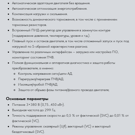
Автоматическая адаптация двигателя без вращения.
Автоматическая оптимизация энергопотребления.
Компенсация нагрузки и скольжения.
Возможность динамического торможения, в том числе с применением
тормозных резисторов.
Встроенный ПИД-регулятор для управления в замкнутом контуре
(поддержание давления, температуры, уровня и т.д.).
Плавный пуск и останов двигателя, в том числе отложенный запуск и пуск под
нагрузкой по S-образной характеристике разгона.
Управление по различным интерфейсам – загрузка или настройка ПО,
мониторинг состояния ПЧВ.
Полная функциональная и аппаратная диагностика и защита работы
преобразователя, а именно:
Контроль напряжения сети/цепи АД.
Перегрузка/перегрев ПЧВ/АД.
Изоляция/пробой ПЧВ/АД.
Защита от обрыва фазы питания/фазного провода двигателя;
Основные параметры
Питание 3×380 В (0,75…450 кВт).
Выходная частота до 299 Гц.
Точность поддержания скорости до 0,5 % от фактической (SVC) до 0,01 % от
фактической (VC).
Режимы управления: скалярный (U/f), векторный (VC) и векторный
бездатчиковый (SVC).