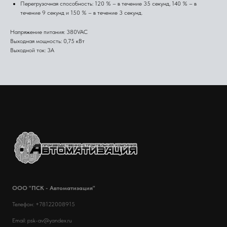
Перегрузочная способность: 120 % – в течение 35 секунд, 140 % – в
течение 9 секунд и 150 % – в течение 3 секунд.
Напряжение питания: 380VAC
Выходная мощность: 0,75 кВт
Выходной ток: 3А
ООО "ПСК - Автоматизация"
Телефон: +78122008915
Email: psk-av@yandex.ru